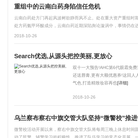
重组中的云南白药身陷信任危机
云南白药处方门再起风波树欲静而风不止。处在重大资产重组时
处方药氨甲环酸成分，云南白药近期深陷舆论漩涡中，事情仍在
2018-10-26
Search优选,从源头把控美丽,更放心
双十一大预告!AHC第6代眼霜免费
还送唇膏,更有大额优惠券!这回人人
气色,打造精致妆容再也
[详细]
2018-10-26
乌兰察布察右中旗交管大队坚持“微警校”推
微警校活动开展以来，察右中旗交管大队将每周三晚上休息时间
动了民警、辅警学习的积极性，推进了队伍学习的常态化开展。