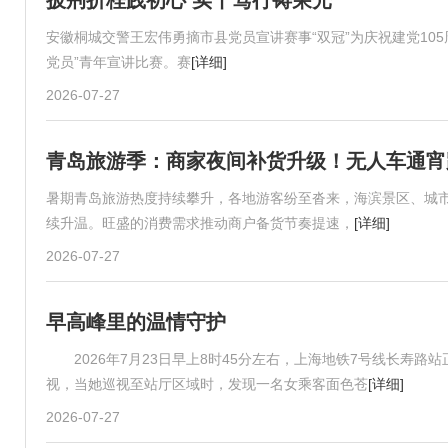
披荆折桂践初心 实干笃行铸荣光
安徽桐城交警王宏伟勇摘市县党员宣讲赛事“双冠”为庆祝建党10
党员”青年宣讲比赛。赛
[详细]
2026-07-27
青岛旅游季：商家夜间补货升级！无人车通宵
暑期青岛旅游热度持续攀升，各地游客纷至沓来，海滨景区、城
续升温。旺盛的消费需求推动商户备货节奏提速，
[详细]
2026-07-27
早高峰里的温情守护
2026年7月23日早上8时45分左右，上海地铁7号线长寿路
视，当她巡视至站厅区域时，发现一名女乘客面色苍
[详细]
2026-07-27