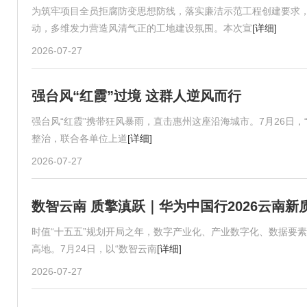
为筑牢项目全员拒腐防变思想防线，落实廉洁示范工程创建要求
动，多维发力营造风清气正的工地建设氛围。本次宣
[详细]
2026-07-27
强台风“红霞”过境 这群人逆风而行
强台风“红霞”携带狂风暴雨，直击惠州这座沿海城市。7月26日
整治，联合各单位上道
[详细]
2026-07-27
数智云南 质擎滇跃｜华为中国行2026云南
时值“十五五”规划开局之年，数字产业化、产业数字化、数据要
高地。7月24日，以“数智云南
[详细]
2026-07-27