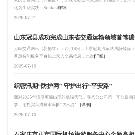
人民交通网讯（郭艳红）：为深化职工与家属的情感纽带，筑牢员
化为生动实践—&mdas
[详细]
2025-07-21
山东冠县成功完成山东省交通运输领域首笔碳
人民交通网讯（郭艳红）：7月16日，山东冠县汽车站与赫锐德
普惠智能服务平台线上录入交易信息，此次
[详细]
2025-07-18
织密汛期“防护网” 守护出行“平安路”
面对2025年汛期可能出现的极端天气，客八分公司第一车队提
拳，用扎实举措筑牢车队“防汛堤”，
[详细]
2025-07-10
石家庄市正定国际机场旅游服务中心全新亮相