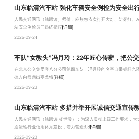
山东临清汽车站 强化车辆安全例检为安全出
人民交通网讯（钱顺涛）师傅，麻烦您依次打开大灯、防雾灯、
站安全例检员们熟练指挥
[详细]
2025-09-24
车队“女教头”冯月玲：22年匠心传薪，把公
在北京公交集团客八分公司第四车队，冯月玲的名字自带标杆光环
握方向盘跑出零差错
[详细]
2025-09-23
山东临清汽车站 多措并举开展诚信交通宣传
人民交通网讯（钱顺涛 杨世璇）：为深入贯彻上级工作要求，大
通运输行业信用体系建设，着力营造&ld
[详细]
2025-09-23